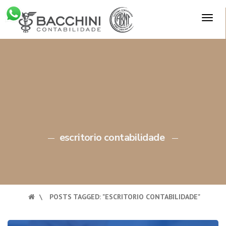
Skip
TOG
to
×
NAV
content
escritorio contabilidade
\
POSTS TAGGED: "ESCRITORIO CONTABILIDADE"