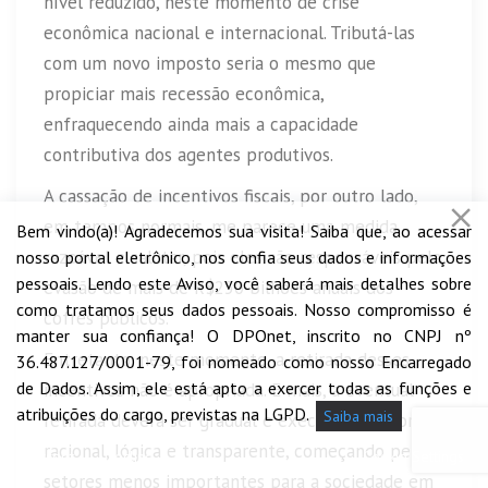
nível reduzido, neste momento de crise
econômica nacional e internacional. Tributá-las
com um novo imposto seria o mesmo que
propiciar mais recessão econômica,
enfraquecendo ainda mais a capacidade
contributiva dos agentes produtivos.
A cassação de incentivos fiscais, por outro lado,
em tempos normais, me parece uma medida
Bem vindo(a)! Agradecemos sua visita! Saiba que, ao acessar
razoável e salutar, pois eles são responsáveis pela
nosso portal eletrônico, nos confia seus dados e informações
pessoais. Lendo este Aviso, você saberá mais detalhes sobre
evasão de mais de R$250 bilhões anuais dos
como tratamos seus dados pessoais. Nosso compromisso é
cofres públicos.
manter sua confiança! O DPOnet, inscrito no CNPJ nº
Entretanto, neste momento, a retirada desses
36.487.127/0001-79, foi nomeado como nosso Encarregado
de Dados. Assim, ele está apto a exercer todas as funções e
incentivos não é apropriada. E mais, a eventual
atribuições do cargo, previstas na LGPD.
Saiba mais
retirada deverá ser gradual e executada de forma
racional, lógica e transparente, começando pelos
Accept
Decline
Cookie Settings
setores menos importantes para a sociedade em