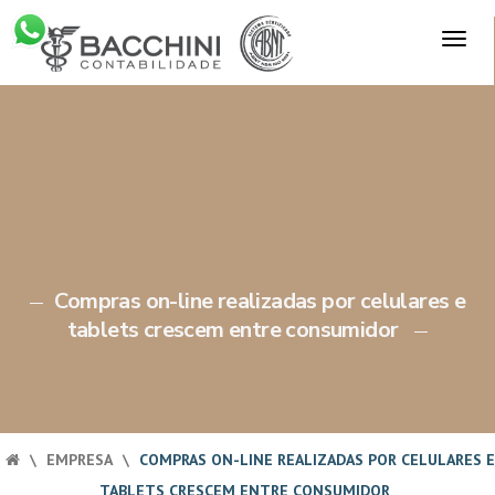
Skip
TOG
to
×
NAV
content
Compras on-line realizadas por celulares e
tablets crescem entre consumidor
\
EMPRESA
\
COMPRAS ON-LINE REALIZADAS POR CELULARES E
TABLETS CRESCEM ENTRE CONSUMIDOR