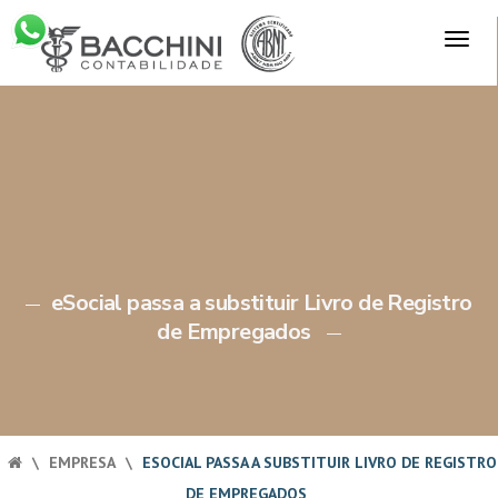
Skip
TOG
to
×
NAV
content
eSocial passa a substituir Livro de Registro
de Empregados
\
EMPRESA
\
ESOCIAL PASSA A SUBSTITUIR LIVRO DE REGISTRO
DE EMPREGADOS