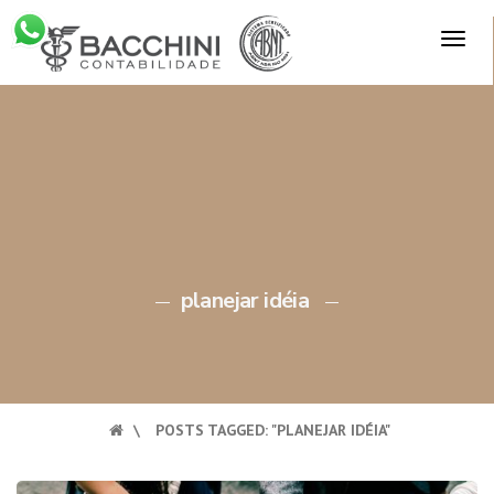
Skip
TOG
to
×
NAV
content
planejar idéia
\
POSTS TAGGED: "PLANEJAR IDÉIA"