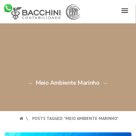
Skip
TOG
to
×
NAV
content
Meio Ambiente Marinho
\
POSTS TAGGED: "MEIO AMBIENTE MARINHO"