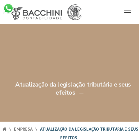
Skip
TOG
to
×
NAV
content
Atualização da legislação tributária e seus
efeitos
\
EMPRESA
\
ATUALIZAÇÃO DA LEGISLAÇÃO TRIBUTÁRIA E SEUS
EFEITOS